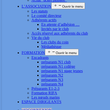
Achat “ticket plongée”
L’ASSOCIATION
Ouvrir le menu
Les statuts
Le comité directeur
Adhérents actifs
En attente d’adhésion …
Invités par le club
Accès réservé aux adhérents du club
Vie du club
Les clubs du coin
Médiathèque
FORMATION
Ouvrir le menu
Encadrants
préparants N1 club
préparants N1 collège
préparants N1 stage jeunes
préparants N2
préparants N3
préparants N4
Préparants E1-2-3
Formation RIFA
Les nœuds marins
ESPACE DIRIGEANTS