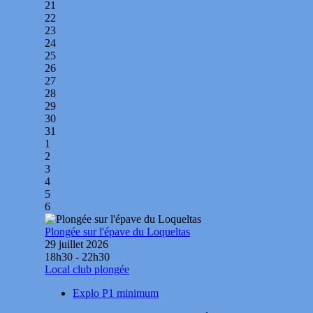
21
22
23
24
25
26
27
28
29
30
31
1
2
3
4
5
6
Plongée sur l'épave du Loqueltas
29 juillet 2026
18h30 - 22h30
Local club plongée
Explo P1 minimum