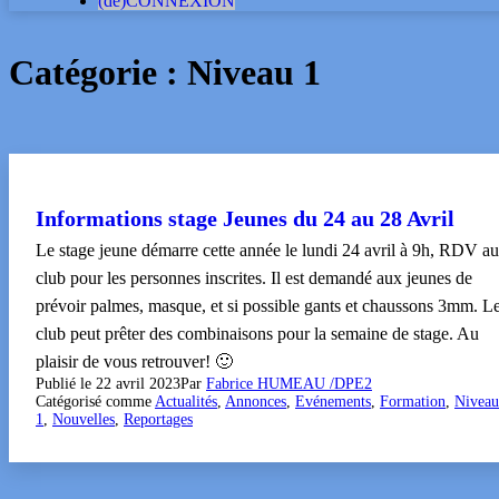
(dé)CONNEXION
Catégorie :
Niveau 1
Informations stage Jeunes du 24 au 28 Avril
Le stage jeune démarre cette année le lundi 24 avril à 9h, RDV au
club pour les personnes inscrites. Il est demandé aux jeunes de
prévoir palmes, masque, et si possible gants et chaussons 3mm. L
club peut prêter des combinaisons pour la semaine de stage. Au
plaisir de vous retrouver! 🙂
Publié le
22 avril 2023
Par
Fabrice HUMEAU /DPE2
Catégorisé comme
Actualités
,
Annonces
,
Evénements
,
Formation
,
Niveau
1
,
Nouvelles
,
Reportages