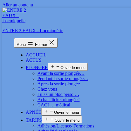
Aller au contenu
ENTRE 2 EAUX - Locmiquélic
Menu
Fermer
ACCUEIL
ACTUS
PLONGÉE
Ouvrir le menu
Avant la sortie plongée…
Pendant la sortie plongée…
Après la sortie plongée
Chez vous
Tu as un bloc perso …
Achat “ticket plongée”
CACI … médical
APNÉE
Ouvrir le menu
TARIFS
Ouvrir le menu
Adhésion/Licence/ Formations