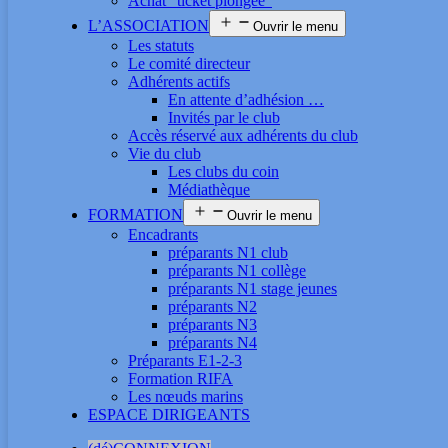
Achat “ticket plongée”
L’ASSOCIATION
Ouvrir le menu
Les statuts
Le comité directeur
Adhérents actifs
En attente d’adhésion …
Invités par le club
Accès réservé aux adhérents du club
Vie du club
Les clubs du coin
Médiathèque
FORMATION
Ouvrir le menu
Encadrants
préparants N1 club
préparants N1 collège
préparants N1 stage jeunes
préparants N2
préparants N3
préparants N4
Préparants E1-2-3
Formation RIFA
Les nœuds marins
ESPACE DIRIGEANTS