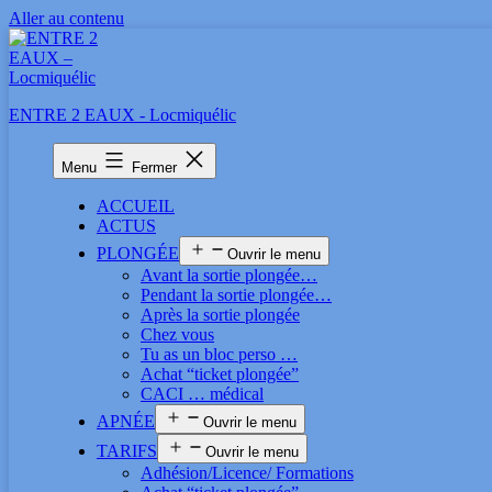
Aller au contenu
ENTRE 2 EAUX - Locmiquélic
Menu
Fermer
ACCUEIL
ACTUS
PLONGÉE
Ouvrir le menu
Avant la sortie plongée…
Pendant la sortie plongée…
Après la sortie plongée
Chez vous
Tu as un bloc perso …
Achat “ticket plongée”
CACI … médical
APNÉE
Ouvrir le menu
TARIFS
Ouvrir le menu
Adhésion/Licence/ Formations