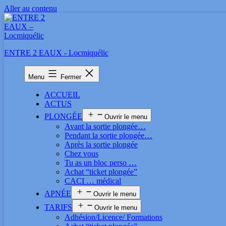
Aller au contenu
ENTRE 2 EAUX - Locmiquélic
Menu
Fermer
ACCUEIL
ACTUS
PLONGÉE
Ouvrir le menu
Avant la sortie plongée…
Pendant la sortie plongée…
Après la sortie plongée
Chez vous
Tu as un bloc perso …
Achat “ticket plongée”
CACI … médical
APNÉE
Ouvrir le menu
TARIFS
Ouvrir le menu
Adhésion/Licence/ Formations