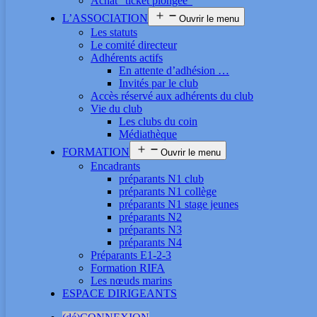
Achat “ticket plongée”
L’ASSOCIATION
Ouvrir le menu
Les statuts
Le comité directeur
Adhérents actifs
En attente d’adhésion …
Invités par le club
Accès réservé aux adhérents du club
Vie du club
Les clubs du coin
Médiathèque
FORMATION
Ouvrir le menu
Encadrants
préparants N1 club
préparants N1 collège
préparants N1 stage jeunes
préparants N2
préparants N3
préparants N4
Préparants E1-2-3
Formation RIFA
Les nœuds marins
ESPACE DIRIGEANTS