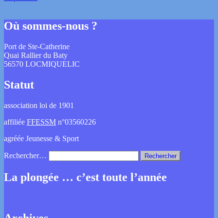
Où sommes-nous ?
Port de Ste-Catherine
Quai Rallier du Baty
56570 LOCMIQUELIC
Statut
association loi de 1901
affiliée
FFESSM
n°03560226
agréée Jeunesse & Sport
Rechercher…
La plongée … c’est toute l’année