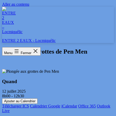
Aller au contenu
ENTRE 2 EAUX - Locmiquélic
Plongée aux grottes de Pen Men
Menu
Fermer
Quand
12 juillet 2025
8h00 - 12h30
Ajouter au Calendrier
Télécharger ICS
Calendrier Google
iCalendar
Office 365
Outlook
Live