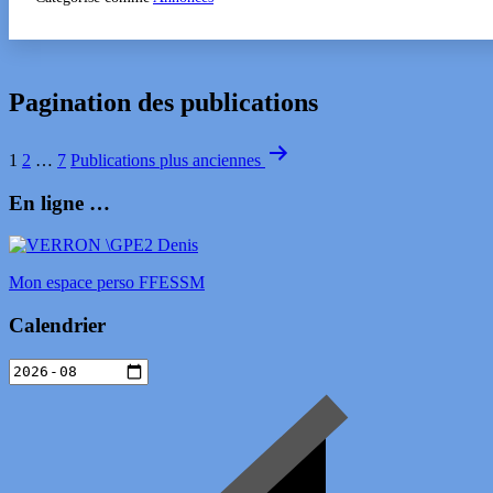
Pagination des publications
1
2
…
7
Publications
plus anciennes
En ligne …
Mon espace perso FFESSM
Calendrier