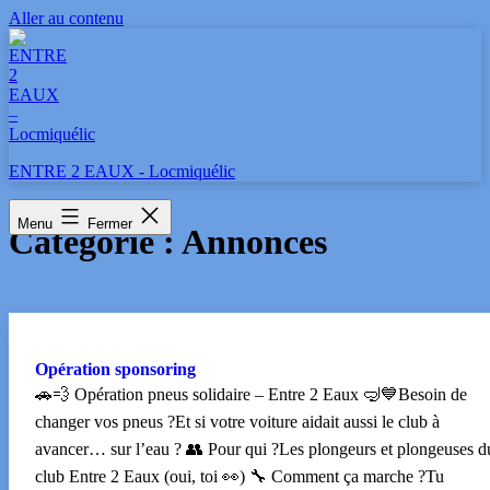
Aller au contenu
ENTRE 2 EAUX - Locmiquélic
Menu
Fermer
Catégorie :
Annonces
Opération sponsoring
🚗💨 Opération pneus solidaire – Entre 2 Eaux 🤿💙Besoin de
changer vos pneus ?Et si votre voiture aidait aussi le club à
avancer… sur l’eau ? 👥 Pour qui ?Les plongeurs et plongeuses d
club Entre 2 Eaux (oui, toi 👀) 🔧 Comment ça marche ?Tu