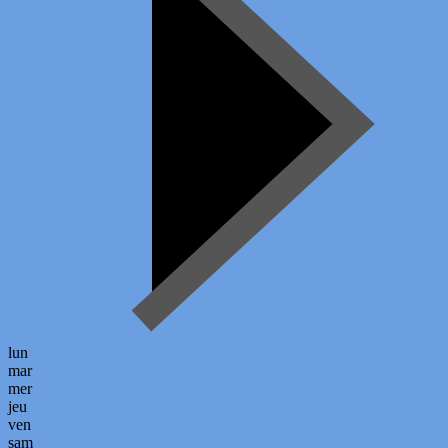
lun
mar
mer
jeu
ven
sam