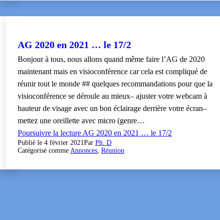
AG 2020 en 2021 … le 17/2
Bonjour à tous, nous allons quand même faire l’AG de 2020
maintenant mais en visioconférence car cela est compliqué de
réunir tout le monde ## quelques recommandations pour que la
visioconférence se déroule au mieux– ajuster votre webcam à
hauteur de visage avec un bon éclairage derrière votre écran–
mettez une oreillette avec micro (genre…
Poursuivre la lecture
AG 2020 en 2021 … le 17/2
Publié le
4 février 2021
Par
Ph. D
Catégorisé comme
Annonces
,
Réunion