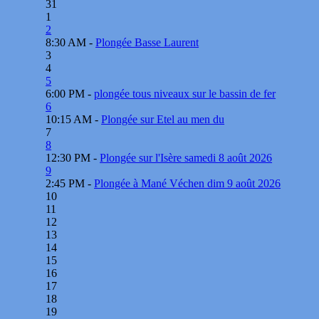
31
1
2
8:30 AM -
Plongée Basse Laurent
3
4
5
6:00 PM -
plongée tous niveaux sur le bassin de fer
6
10:15 AM -
Plongée sur Etel au men du
7
8
12:30 PM -
Plongée sur l'Isère samedi 8 août 2026
9
2:45 PM -
Plongée à Mané Véchen dim 9 août 2026
10
11
12
13
14
15
16
17
18
19