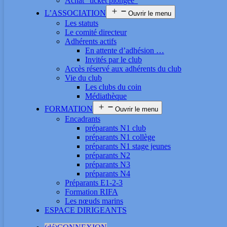
Achat “ticket plongée”
L’ASSOCIATION
Ouvrir le menu
Les statuts
Le comité directeur
Adhérents actifs
En attente d’adhésion …
Invités par le club
Accès réservé aux adhérents du club
Vie du club
Les clubs du coin
Médiathèque
FORMATION
Ouvrir le menu
Encadrants
préparants N1 club
préparants N1 collège
préparants N1 stage jeunes
préparants N2
préparants N3
préparants N4
Préparants E1-2-3
Formation RIFA
Les nœuds marins
ESPACE DIRIGEANTS