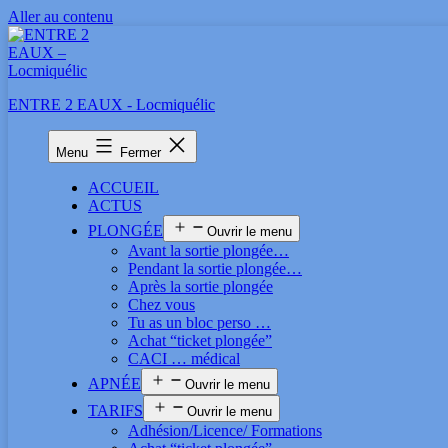
Aller au contenu
ENTRE 2 EAUX - Locmiquélic
Menu
Fermer
ACCUEIL
ACTUS
PLONGÉE
Ouvrir le menu
Avant la sortie plongée…
Pendant la sortie plongée…
Après la sortie plongée
Chez vous
Tu as un bloc perso …
Achat “ticket plongée”
CACI … médical
APNÉE
Ouvrir le menu
TARIFS
Ouvrir le menu
Adhésion/Licence/ Formations