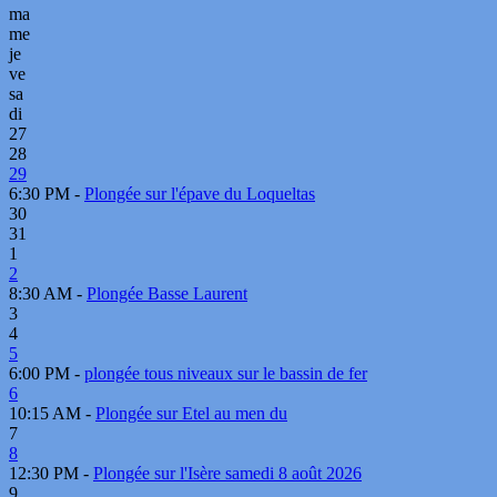
ma
me
je
ve
sa
di
27
28
29
6:30 PM -
Plongée sur l'épave du Loqueltas
30
31
1
2
8:30 AM -
Plongée Basse Laurent
3
4
5
6:00 PM -
plongée tous niveaux sur le bassin de fer
6
10:15 AM -
Plongée sur Etel au men du
7
8
12:30 PM -
Plongée sur l'Isère samedi 8 août 2026
9