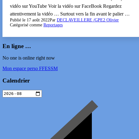
vidéo sur YouTube Voir la vidéo sur FaceBook Regardez
attentivement la vidéo … Surtout vers la fin avant le palier …
Publié le
17 août 2022
Par
DECLAVEILLERE /GPE2 Olivier
Catégorisé comme
Reportages
En ligne …
No one is online right now
Mon espace perso FFESSM
Calendrier