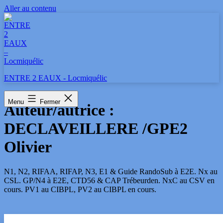
Aller au contenu
ENTRE 2 EAUX - Locmiquélic
Menu
Fermer
Auteur/autrice :
DECLAVEILLERE /GPE2
Olivier
N1, N2, RIFAA, RIFAP, N3, E1 & Guide RandoSub à E2E. Nx au
CSL. GP/N4 à E2E, CTD56 & CAP Trébeurden. NxC au CSV en
cours. PV1 au CIBPL, PV2 au CIBPL en cours.