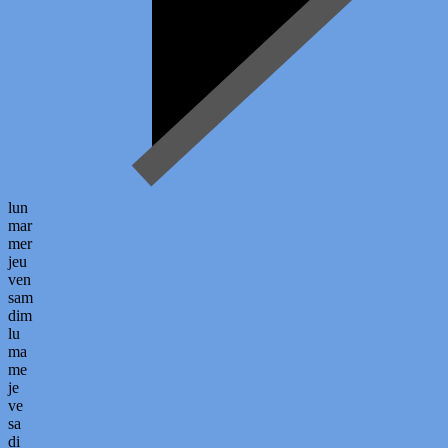
lun
mar
mer
jeu
ven
sam
dim
lu
ma
me
je
ve
sa
di