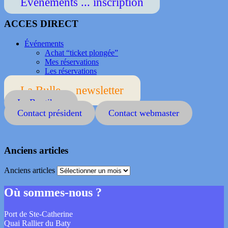
Événements ... inscription
ACCES DIRECT
Événements
Achat “ticket plongée”
Mes réservations
Les réservations
La Bulle ... newsletter
La Boutik ...
Contact président
Contact webmaster
Anciens articles
Anciens articles
Où sommes-nous ?
Port de Ste-Catherine
Quai Rallier du Baty