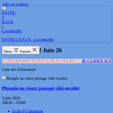
Aller au contenu
ENTRE 2 EAUX - Locmiquélic
Événements - 2 Juin 26
Menu
Fermer
ACHETER MES TICKETS DE PLONGÉE >>
JE CLIQUE ICI
Liste des événements
Plongée au vieux passage côté escalier
2 juin 2026
18h30 - 21h00
Explo P1 minimum