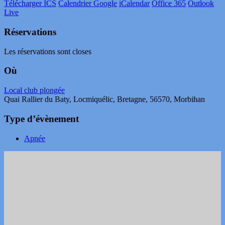
Télécharger ICS
Calendrier Google
iCalendar
Office 365
Outlook
Live
Réservations
Les réservations sont closes
Où
Local club plongée
Quai Rallier du Baty, Locmiquélic, Bretagne, 56570, Morbihan
Type d’évènement
Apnée