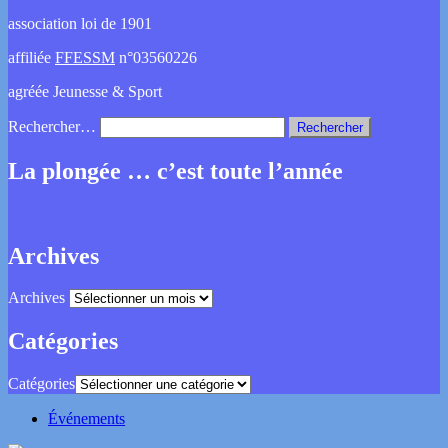
association loi de 1901
affiliée
FFESSM
n°03560226
agréée Jeunesse & Sport
Rechercher…
La plongée … c’est toute l’année
Archives
Archives
Catégories
Catégories
Événements