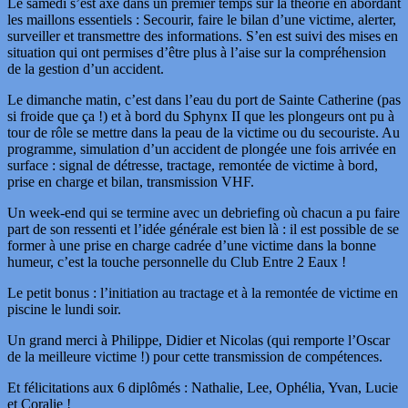
Le samedi s’est axé dans un premier temps sur la théorie en abordant
les maillons essentiels : Secourir, faire le bilan d’une victime, alerter,
surveiller et transmettre des informations. S’en est suivi des mises en
situation qui ont permises d’être plus à l’aise sur la compréhension
de la gestion d’un accident.
Le dimanche matin, c’est dans l’eau du port de Sainte Catherine (pas
si froide que ça !) et à bord du Sphynx II que les plongeurs ont pu à
tour de rôle se mettre dans la peau de la victime ou du secouriste. Au
programme, simulation d’un accident de plongée une fois arrivée en
surface : signal de détresse, tractage, remontée de victime à bord,
prise en charge et bilan, transmission VHF.
Un week-end qui se termine avec un debriefing où chacun a pu faire
part de son ressenti et l’idée générale est bien là : il est possible de se
former à une prise en charge cadrée d’une victime dans la bonne
humeur, c’est la touche personnelle du Club Entre 2 Eaux !
Le petit bonus : l’initiation au tractage et à la remontée de victime en
piscine le lundi soir.
Un grand merci à Philippe, Didier et Nicolas (qui remporte l’Oscar
de la meilleure victime !) pour cette transmission de compétences.
Et félicitations aux 6 diplômés : Nathalie, Lee, Ophélia, Yvan, Lucie
et Coralie !