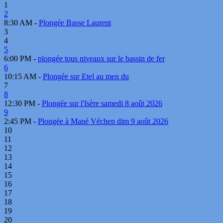
1
2
8:30 AM -
Plongée Basse Laurent
3
4
5
6:00 PM -
plongée tous niveaux sur le bassin de fer
6
10:15 AM -
Plongée sur Etel au men du
7
8
12:30 PM -
Plongée sur l'Isère samedi 8 août 2026
9
2:45 PM -
Plongée à Mané Véchen dim 9 août 2026
10
11
12
13
14
15
16
17
18
19
20