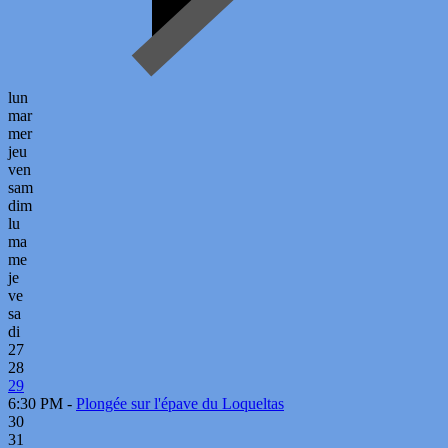
lun
mar
mer
jeu
ven
sam
dim
lu
ma
me
je
ve
sa
di
27
28
29
6:30 PM -
Plongée sur l'épave du Loqueltas
30
31