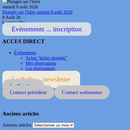
Plongée sur l'Isère samedi 8 août 2026
8 Août 26
Locmiquélic
Événements ... inscription
ACCES DIRECT
Événements
Achat “ticket plongée”
Mes réservations
Les réservations
La Bulle ... newsletter
La Boutik ...
Contact président
Contact webmaster
Anciens articles
Anciens articles