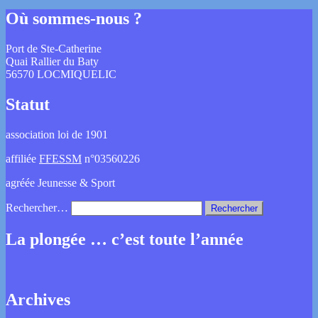
Où sommes-nous ?
Port de Ste-Catherine
Quai Rallier du Baty
56570 LOCMIQUELIC
Statut
association loi de 1901
affiliée
FFESSM
n°03560226
agréée Jeunesse & Sport
Rechercher…
La plongée … c’est toute l’année
Archives