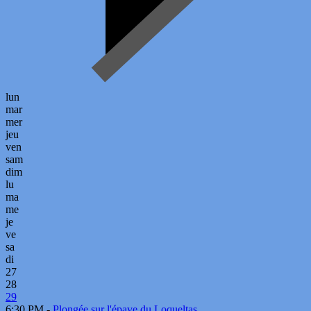
lun
mar
mer
jeu
ven
sam
dim
lu
ma
me
je
ve
sa
di
27
28
29
6:30 PM -
Plongée sur l'épave du Loqueltas