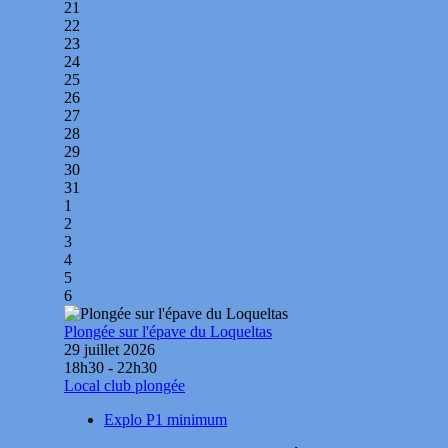
21
22
23
24
25
26
27
28
29
30
31
1
2
3
4
5
6
Plongée sur l'épave du Loqueltas
29 juillet 2026
18h30 - 22h30
Local club plongée
Explo P1 minimum