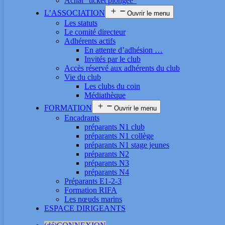
Achat “ticket plongée”
L’ASSOCIATION
Ouvrir le menu
Les statuts
Le comité directeur
Adhérents actifs
En attente d’adhésion …
Invités par le club
Accès réservé aux adhérents du club
Vie du club
Les clubs du coin
Médiathèque
FORMATION
Ouvrir le menu
Encadrants
préparants N1 club
préparants N1 collège
préparants N1 stage jeunes
préparants N2
préparants N3
préparants N4
Préparants E1-2-3
Formation RIFA
Les nœuds marins
ESPACE DIRIGEANTS