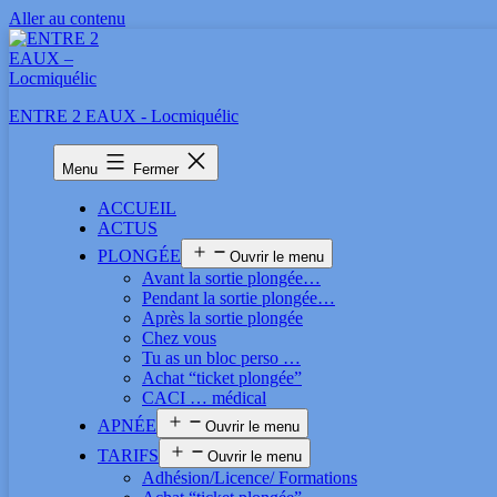
Aller au contenu
ENTRE 2 EAUX - Locmiquélic
Menu
Fermer
ACCUEIL
ACTUS
PLONGÉE
Ouvrir le menu
Avant la sortie plongée…
Pendant la sortie plongée…
Après la sortie plongée
Chez vous
Tu as un bloc perso …
Achat “ticket plongée”
CACI … médical
APNÉE
Ouvrir le menu
TARIFS
Ouvrir le menu
Adhésion/Licence/ Formations