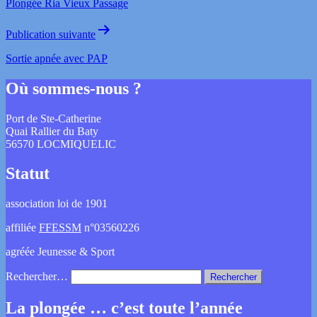
Plongée Ria Vieux Passage
Publication suivante
Sortie apnée avec PAP
Où sommes-nous ?
Port de Ste-Catherine
Quai Rallier du Baty
56570 LOCMIQUELIC
Statut
association loi de 1901
affiliée
FFESSM
n°03560226
agréée Jeunesse & Sport
Rechercher…
La plongée … c’est toute l’année