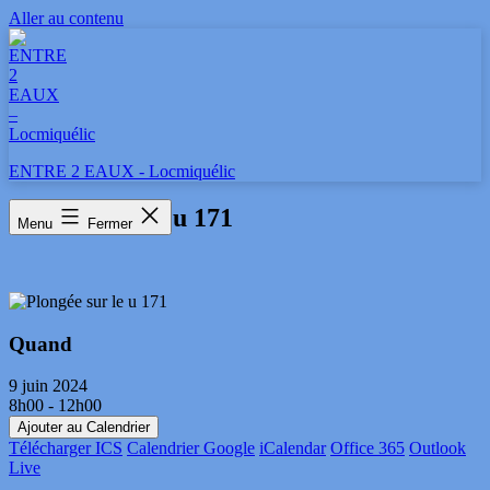
Aller au contenu
ENTRE 2 EAUX - Locmiquélic
Plongée sur le u 171
Menu
Fermer
Quand
9 juin 2024
8h00 - 12h00
Ajouter au Calendrier
Télécharger ICS
Calendrier Google
iCalendar
Office 365
Outlook
Live