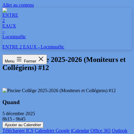
Aller au contenu
ENTRE 2 EAUX - Locmiquélic
Piscine Collège 2025-2026 (Moniteurs et
Menu
Fermer
Collégiens) #12
Quand
5 décembre 2025
8h15 - 9h45
Ajouter au Calendrier
Télécharger ICS
Calendrier Google
iCalendar
Office 365
Outlook