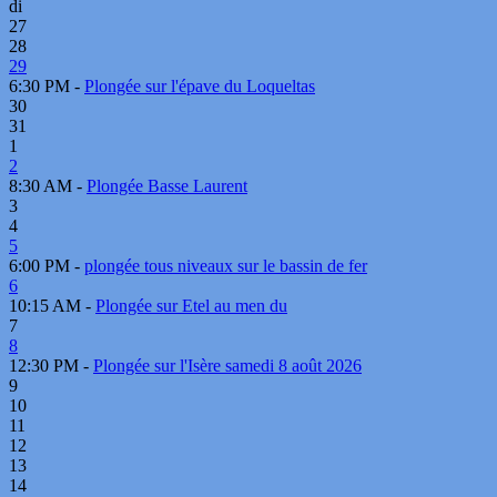
di
27
28
29
6:30 PM -
Plongée sur l'épave du Loqueltas
30
31
1
2
8:30 AM -
Plongée Basse Laurent
3
4
5
6:00 PM -
plongée tous niveaux sur le bassin de fer
6
10:15 AM -
Plongée sur Etel au men du
7
8
12:30 PM -
Plongée sur l'Isère samedi 8 août 2026
9
10
11
12
13
14