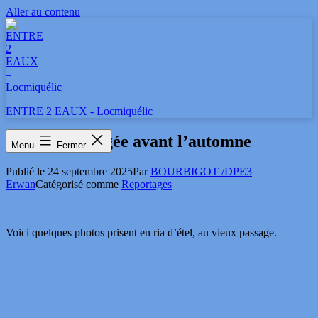
Aller au contenu
ENTRE 2 EAUX - Locmiquélic
dernière plongée avant l’automne
Menu
Fermer
Publié le
24 septembre 2025
Par
BOURBIGOT /DPE3
Erwan
Catégorisé comme
Reportages
Voici quelques photos prisent en ria d’étel, au vieux passage.