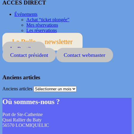
ACCES DIRECT
Événements
Achat “ticket plongée”
Mes réservations
Les réservations
La Bulle ... newsletter
La Boutik ...
Contact président
Contact webmaster
Anciens articles
Anciens articles
Où sommes-nous ?
Port de Ste-Catherine
Quai Rallier du Baty
56570 LOCMIQUELIC