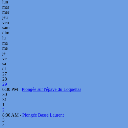
lun
mar
mer
jeu
ven
sam
dim
lu
ma
me
je
ve
sa
di
27
28
29
6:30 PM -
Plongée sur l'épave du Loqueltas
30
31
1
2
8:30 AM -
Plongée Basse Laurent
3
4