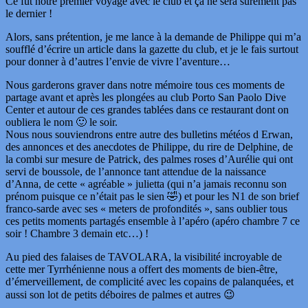
Ce fut notre premier voyage avec le club et ça ne sera sûrement pas
le dernier !
Alors, sans prétention, je me lance à la demande de Philippe qui m’a
soufflé d’écrire un article dans la gazette du club, et je le fais surtout
pour donner à d’autres l’envie de vivre l’aventure…
Nous garderons graver dans notre mémoire tous ces moments de
partage avant et après les plongées au club Porto San Paolo Dive
Center et autour de ces grandes tablées dans ce restaurant dont on
oubliera le nom 🙂 le soir.
Nous nous souviendrons entre autre des bulletins météos d Erwan,
des annonces et des anecdotes de Philippe, du rire de Delphine, de
la combi sur mesure de Patrick, des palmes roses d’Aurélie qui ont
servi de boussole, de l’annonce tant attendue de la naissance
d’Anna, de cette « agréable » julietta (qui n’a jamais reconnu son
prénom puisque ce n’était pas le sien 🤣) et pour les N1 de son brief
franco-sarde avec ses « meters de profondités », sans oublier tous
ces petits moments partagés ensemble à l’apéro (apéro chambre 7 ce
soir ! Chambre 3 demain etc…) !
Au pied des falaises de TAVOLARA, la visibilité incroyable de
cette mer Tyrrhénienne nous a offert des moments de bien-être,
d’émerveillement, de complicité avec les copains de palanquées, et
aussi son lot de petits déboires de palmes et autres 😉