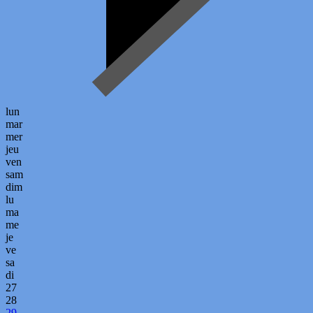
lun
mar
mer
jeu
ven
sam
dim
lu
ma
me
je
ve
sa
di
27
28
29