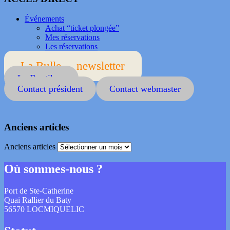
Événements
Achat “ticket plongée”
Mes réservations
Les réservations
La Bulle ... newsletter
La Boutik ...
Contact président
Contact webmaster
Anciens articles
Anciens articles
Où sommes-nous ?
Port de Ste-Catherine
Quai Rallier du Baty
56570 LOCMIQUELIC