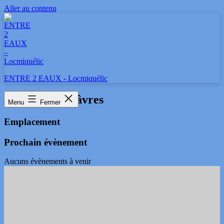
Aller au contenu
ENTRE 2 EAUX - Locmiquélic
Porh-guerh Gâvres
Menu
Fermer
Emplacement
Prochain évènement
Aucuns évènements à venir