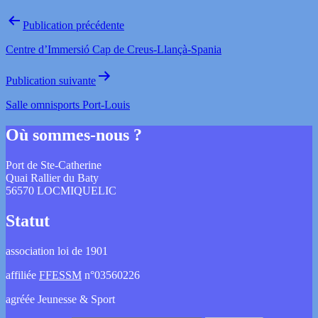
Publication précédente
Centre d’Immersió Cap de Creus-Llançà-Spania
Publication suivante
Salle omnisports Port-Louis
Où sommes-nous ?
Port de Ste-Catherine
Quai Rallier du Baty
56570 LOCMIQUELIC
Statut
association loi de 1901
affiliée
FFESSM
n°03560226
agréée Jeunesse & Sport