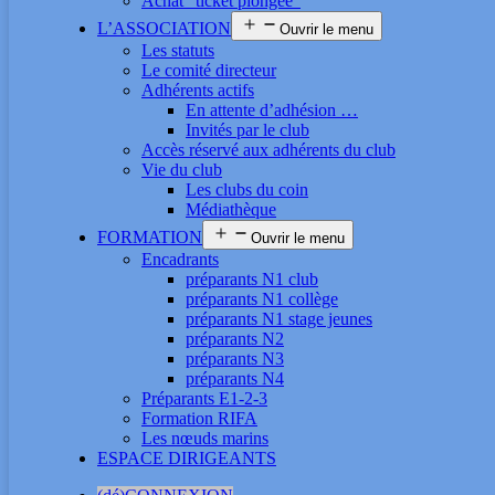
Achat “ticket plongée”
L’ASSOCIATION
Ouvrir le menu
Les statuts
Le comité directeur
Adhérents actifs
En attente d’adhésion …
Invités par le club
Accès réservé aux adhérents du club
Vie du club
Les clubs du coin
Médiathèque
FORMATION
Ouvrir le menu
Encadrants
préparants N1 club
préparants N1 collège
préparants N1 stage jeunes
préparants N2
préparants N3
préparants N4
Préparants E1-2-3
Formation RIFA
Les nœuds marins
ESPACE DIRIGEANTS