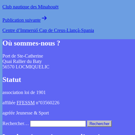
Club nautique des Minahouët
Publication suivante
Centre d’Immersió Cap de Creus-Llançà-Spania
Où sommes-nous ?
Port de Ste-Catherine
Quai Rallier du Baty
56570 LOCMIQUELIC
Statut
association loi de 1901
affiliée
FFESSM
n°03560226
agréée Jeunesse & Sport
Rechercher…