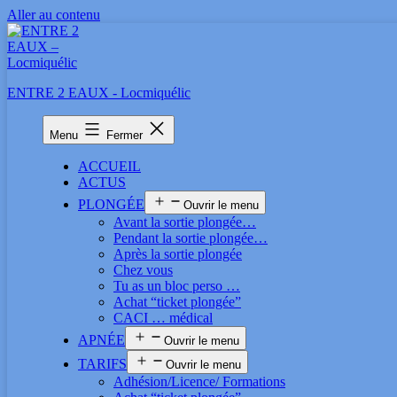
Aller au contenu
ENTRE 2 EAUX - Locmiquélic
Menu
Fermer
ACCUEIL
ACTUS
PLONGÉE
Ouvrir le menu
Avant la sortie plongée…
Pendant la sortie plongée…
Après la sortie plongée
Chez vous
Tu as un bloc perso …
Achat “ticket plongée”
CACI … médical
APNÉE
Ouvrir le menu
TARIFS
Ouvrir le menu
Adhésion/Licence/ Formations