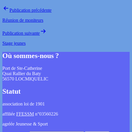
Publication précédente
Réunion de moniteurs
Publication suivante
Stage jeunes
Où sommes-nous ?
Port de Ste-Catherine
Quai Rallier du Baty
56570 LOCMIQUELIC
Statut
association loi de 1901
affiliée
FFESSM
n°03560226
agréée Jeunesse & Sport