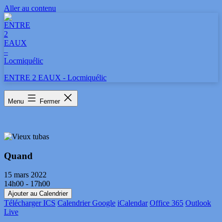
Aller au contenu
ENTRE 2 EAUX - Locmiquélic
Vieux tubas
Menu
Fermer
Quand
15 mars 2022
14h00 - 17h00
Ajouter au Calendrier
Télécharger ICS
Calendrier Google
iCalendar
Office 365
Outlook
Live