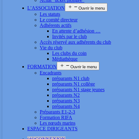
Achat “ticket plongée”
L’ASSOCIATION
Ouvrir le menu
Les statuts
Le comité directeur
Adhérents actifs
En attente d’adhésion …
Invités par le club
Accès réservé aux adhérents du club
Vie du club
Les clubs du coin
Médiathèque
FORMATION
Ouvrir le menu
Encadrants
préparants N1 club
préparants N1 collège
préparants N1 stage jeunes
préparants N2
préparants N3
préparants N4
Préparants E1-2-3
Formation RIFA
Les nœuds marins
ESPACE DIRIGEANTS