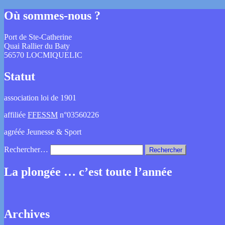
Où sommes-nous ?
Port de Ste-Catherine
Quai Rallier du Baty
56570 LOCMIQUELIC
Statut
association loi de 1901
affiliée
FFESSM
n°03560226
agréée Jeunesse & Sport
Rechercher…
La plongée … c’est toute l’année
Archives