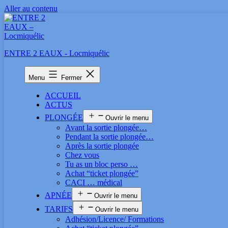
Aller au contenu
ENTRE 2 EAUX - Locmiquélic
Menu
Fermer
ACCUEIL
ACTUS
PLONGÉE
Ouvrir le menu
Avant la sortie plongée…
Pendant la sortie plongée…
Après la sortie plongée
Chez vous
Tu as un bloc perso …
Achat “ticket plongée”
CACI … médical
APNÉE
Ouvrir le menu
TARIFS
Ouvrir le menu
Adhésion/Licence/ Formations