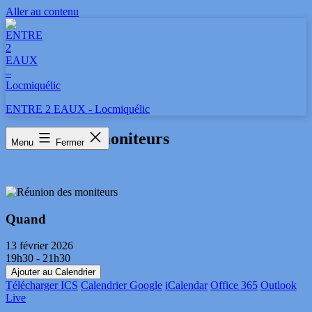
Aller au contenu
ENTRE 2 EAUX - Locmiquélic
Réunion des moniteurs
Menu
Fermer
Quand
13 février 2026
19h30 - 21h30
Ajouter au Calendrier
Télécharger ICS
Calendrier Google
iCalendar
Office 365
Outlook
Live