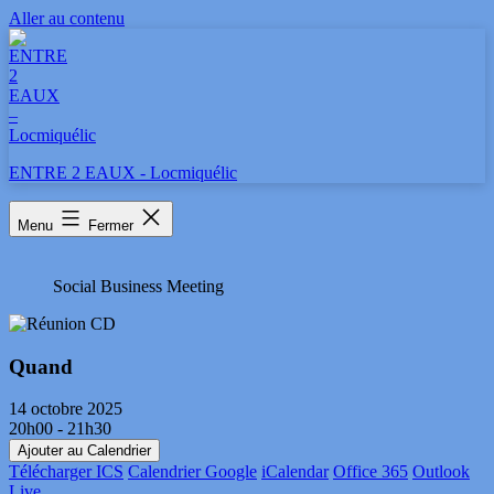
Aller au contenu
ENTRE 2 EAUX - Locmiquélic
Réunion CD
Menu
Fermer
Social Business Meeting
Quand
14 octobre 2025
20h00 - 21h30
Ajouter au Calendrier
Télécharger ICS
Calendrier Google
iCalendar
Office 365
Outlook
Live