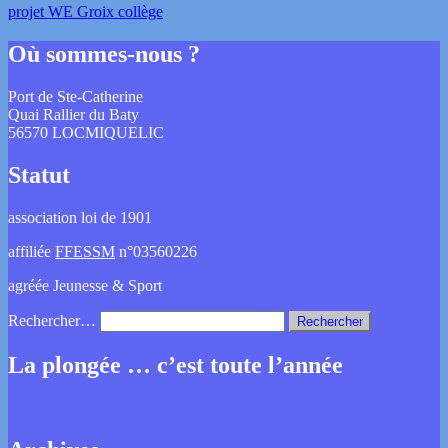
projet WE Groix collège
Où sommes-nous ?
Port de Ste-Catherine
Quai Rallier du Baty
56570 LOCMIQUELIC
Statut
association loi de 1901
affiliée
FFESSM
n°03560226
agréée Jeunesse & Sport
Rechercher…
La plongée … c’est toute l’année