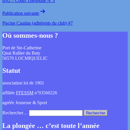
pN2 – Cours Théorique N°3
Publication suivante
Piscine Caudan (adhérents du club) #7
Où sommes-nous ?
Port de Ste-Catherine
Quai Rallier du Baty
56570 LOCMIQUELIC
Statut
association loi de 1901
affiliée
FFESSM
n°03560226
agréée Jeunesse & Sport
Rechercher…
La plongée … c’est toute l’année