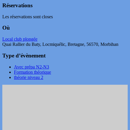
Réservations
Les réservations sont closes
Où
Local club plongée
Quai Rallier du Baty, Locmiquélic, Bretagne, 56570, Morbihan
Type d’évènement
Avec prépa N2-N3
Formation théorique
théorie niveau 2