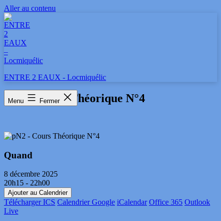
Aller au contenu
ENTRE 2 EAUX - Locmiquélic
pN2 – Cours Théorique N°4
Menu
Fermer
Quand
8 décembre 2025
20h15 - 22h00
Ajouter au Calendrier
Télécharger ICS
Calendrier Google
iCalendar
Office 365
Outlook
Live