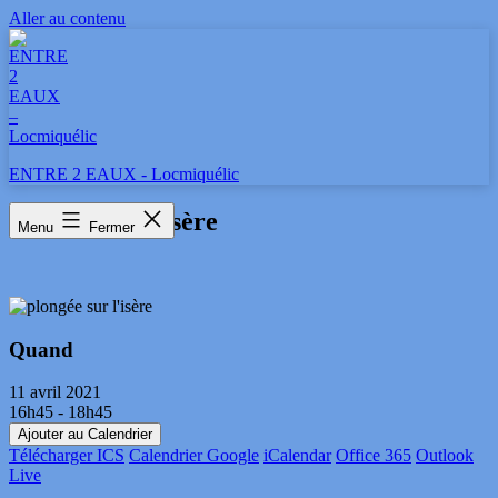
Aller au contenu
ENTRE 2 EAUX - Locmiquélic
plongée sur l’isère
Menu
Fermer
Quand
11 avril 2021
16h45 - 18h45
Ajouter au Calendrier
Télécharger ICS
Calendrier Google
iCalendar
Office 365
Outlook
Live