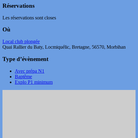
Réservations
Les réservations sont closes
Où
Local club plongée
Quai Rallier du Baty, Locmiquélic, Bretagne, 56570, Morbihan
Type d’évènement
Avec prépa N1
Baptême
Explo P1 minimum