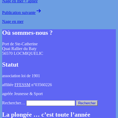
Nage en mer + apnée
Publication suivante
Nage en mer
Où sommes-nous ?
Port de Ste-Catherine
Quai Rallier du Baty
56570 LOCMIQUELIC
Statut
association loi de 1901
affiliée
FFESSM
n°03560226
agréée Jeunesse & Sport
Rechercher…
La plongée … c’est toute l’année