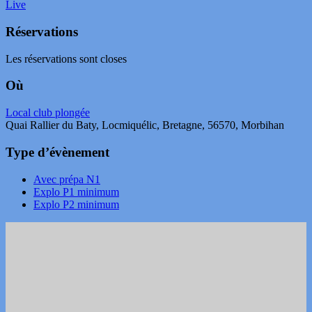
Live
Réservations
Les réservations sont closes
Où
Local club plongée
Quai Rallier du Baty, Locmiquélic, Bretagne, 56570, Morbihan
Type d’évènement
Avec prépa N1
Explo P1 minimum
Explo P2 minimum