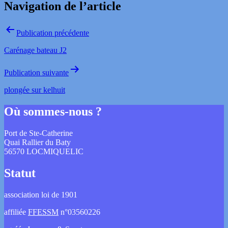
Navigation de l’article
Publication précédente
Carénage bateau J2
Publication suivante
plongée sur kelhuit
Où sommes-nous ?
Port de Ste-Catherine
Quai Rallier du Baty
56570 LOCMIQUELIC
Statut
association loi de 1901
affiliée
FFESSM
n°03560226