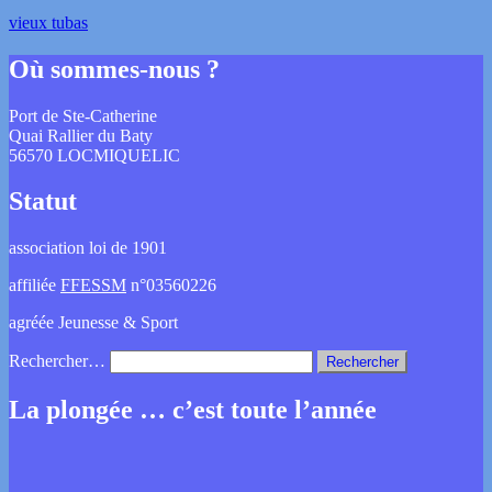
vieux tubas
Où sommes-nous ?
Port de Ste-Catherine
Quai Rallier du Baty
56570 LOCMIQUELIC
Statut
association loi de 1901
affiliée
FFESSM
n°03560226
agréée Jeunesse & Sport
Rechercher…
La plongée … c’est toute l’année