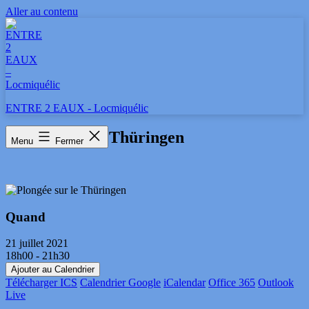
Aller au contenu
ENTRE 2 EAUX - Locmiquélic
Plongée sur le Thüringen
Menu
Fermer
Quand
21 juillet 2021
18h00 - 21h30
Ajouter au Calendrier
Télécharger ICS
Calendrier Google
iCalendar
Office 365
Outlook
Live