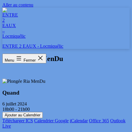
Aller au contenu
ENTRE 2 EAUX - Locmiquélic
Plongée Ria MenDu
Menu
Fermer
Quand
6 juillet 2024
18h00 - 21h00
Ajouter au Calendrier
Télécharger ICS
Calendrier Google
iCalendar
Office 365
Outlook
Live