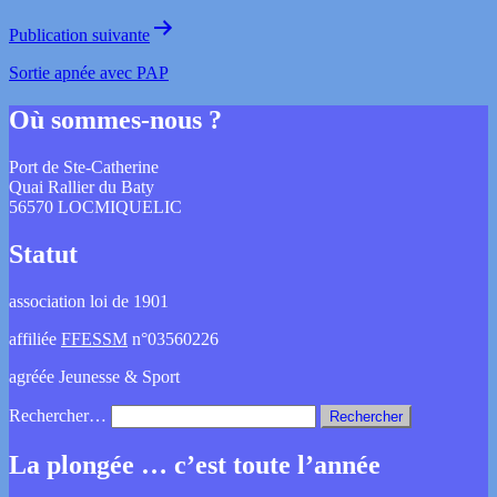
Publication suivante
Sortie apnée avec PAP
Où sommes-nous ?
Port de Ste-Catherine
Quai Rallier du Baty
56570 LOCMIQUELIC
Statut
association loi de 1901
affiliée
FFESSM
n°03560226
agréée Jeunesse & Sport
Rechercher…
La plongée … c’est toute l’année