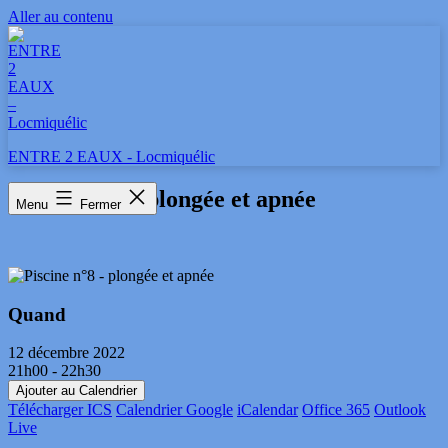
Aller au contenu
ENTRE 2 EAUX - Locmiquélic
Piscine n°8 – plongée et apnée
Menu
Fermer
Quand
12 décembre 2022
21h00 - 22h30
Ajouter au Calendrier
Télécharger ICS
Calendrier Google
iCalendar
Office 365
Outlook
Live