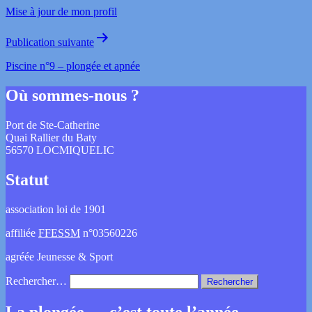
Mise à jour de mon profil
Publication suivante
Piscine n°9 – plongée et apnée
Où sommes-nous ?
Port de Ste-Catherine
Quai Rallier du Baty
56570 LOCMIQUELIC
Statut
association loi de 1901
affiliée
FFESSM
n°03560226
agréée Jeunesse & Sport
Rechercher…
La plongée … c’est toute l’année