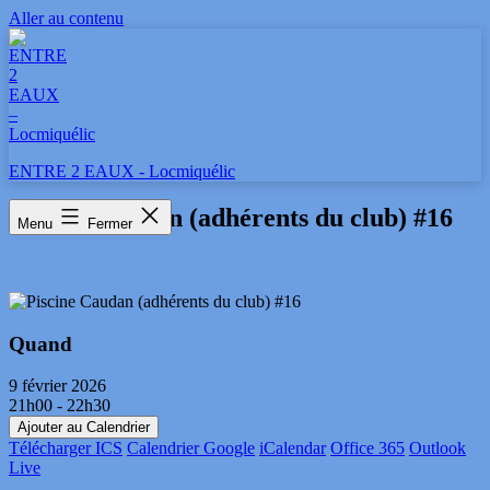
Aller au contenu
ENTRE 2 EAUX - Locmiquélic
Piscine Caudan (adhérents du club) #16
Menu
Fermer
Quand
9 février 2026
21h00 - 22h30
Ajouter au Calendrier
Télécharger ICS
Calendrier Google
iCalendar
Office 365
Outlook
Live