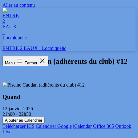
Aller au contenu
ENTRE 2 EAUX - Locmiquélic
Piscine Caudan (adhérents du club) #12
Menu
Fermer
Quand
12 janvier 2026
21h00 - 22h30
Ajouter au Calendrier
Télécharger ICS
Calendrier Google
iCalendar
Office 365
Outlook
Live