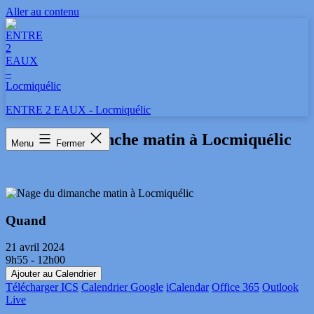
Aller au contenu
ENTRE 2 EAUX - Locmiquélic
Nage du dimanche matin à Locmiquélic
Menu
Fermer
Quand
21 avril 2024
9h55 - 12h00
Ajouter au Calendrier
Télécharger ICS
Calendrier Google
iCalendar
Office 365
Outlook
Live