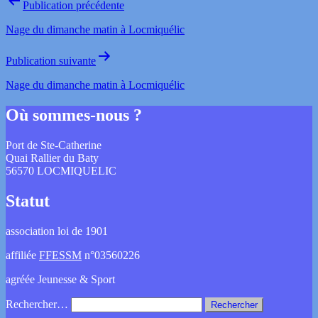
Publication précédente
Nage du dimanche matin à Locmiquélic
Publication suivante
Nage du dimanche matin à Locmiquélic
Où sommes-nous ?
Port de Ste-Catherine
Quai Rallier du Baty
56570 LOCMIQUELIC
Statut
association loi de 1901
affiliée
FFESSM
n°03560226
agréée Jeunesse & Sport
Rechercher…