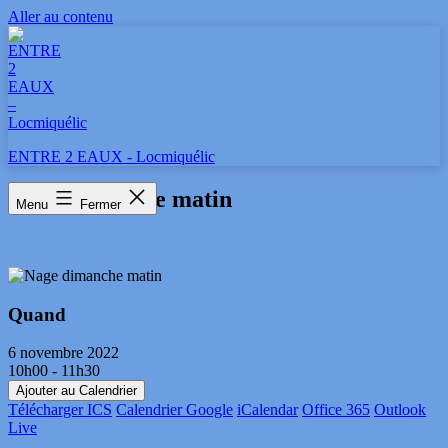
Aller au contenu
ENTRE 2 EAUX - Locmiquélic
Nage dimanche matin
Menu
Fermer
Quand
6 novembre 2022
10h00 - 11h30
Ajouter au Calendrier
Télécharger ICS
Calendrier Google
iCalendar
Office 365
Outlook
Live