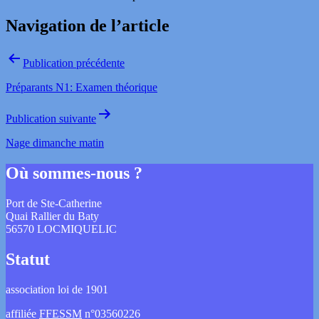
Navigation de l’article
Publication précédente
Préparants N1: Examen théorique
Publication suivante
Nage dimanche matin
Où sommes-nous ?
Port de Ste-Catherine
Quai Rallier du Baty
56570 LOCMIQUELIC
Statut
association loi de 1901
affiliée
FFESSM
n°03560226