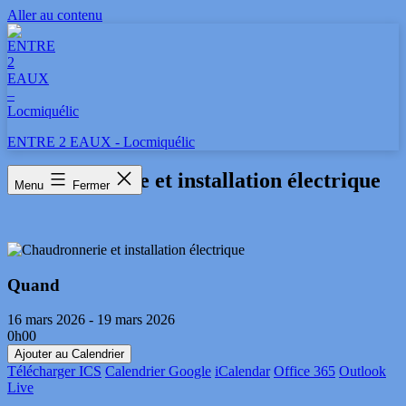
Aller au contenu
ENTRE 2 EAUX - Locmiquélic
Chaudronnerie et installation électrique
Menu
Fermer
Quand
16 mars 2026 - 19 mars 2026
0h00
Ajouter au Calendrier
Télécharger ICS
Calendrier Google
iCalendar
Office 365
Outlook
Live